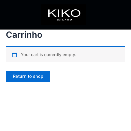
Ir
para
o
conteúdo
Carrinho
Your cart is currently empty.
Return to shop