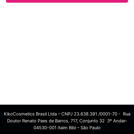
KikoCosmetics Brasil Ltda – CNPJ 23.638.391 /0001-70 - Rua
Doutor Renato Paes de Barros, 717, Conjunto 32 3º Andar-
04530-001 Itaim Bibi – São Paulo