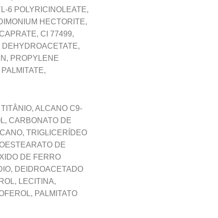
L-6 POLYRICINOLEATE,
DIMONIUM HECTORITE,
APRATE, CI 77499,
M DEHYDROACETATE,
IN, PROPYLENE
PALMITATE,
TITÂNIO, ALCANO C9-
OL, CARBONATO DE
ECANO, TRIGLICERÍDEO
ISOESTEARATO DE
ÓXIDO DE FERRO
DIO, DEIDROACETADO
OL, LECITINA,
OFEROL, PALMITATO