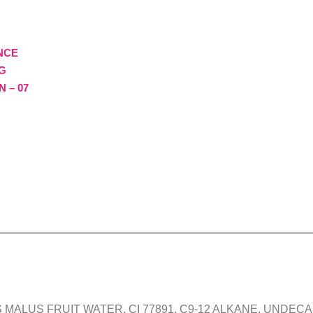
NCE
G
 – 07
 MALUS FRUIT WATER, CI 77891, C9-12 ALKANE, UNDEC