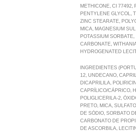
METHICONE, CI 77492
PENTYLENE GLYCOL, T
ZINC STEARATE, POLYG
MICA, MAGNESIUM SU
POTASSIUM SORBATE, 
CARBONATE, WITHANIA
HYDROGENATED LECITHI
INGREDIENTES (PORTU
12, UNDECANO, CAPRI
DICAPRILILA, POLIRIC
CAPRÍLICO/CÁPRICO, 
POLIGLICERILA-2, ÓX
PRETO, MICA, SULFAT
DE SÓDIO, SORBATO D
CARBONATO DE PROPIL
DE ASCORBILA, LECITI