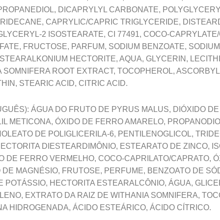
, PROPANEDIOL, DICAPRYLYL CARBONATE, POLYGLYCERY
RIDECANE, CAPRYLIC/CAPRIC TRIGLYCERIDE, DISTEAR
LYCERYL-2 ISOSTEARATE, CI 77491, COCO-CAPRYLATE/C
LFATE, FRUCTOSE, PARFUM, SODIUM BENZOATE, SODIU
STEARALKONIUM HECTORITE, AQUA, GLYCERIN, LECITH
 SOMNIFERA ROOT EXTRACT, TOCOPHEROL, ASCORBYL 
N, STEARIC ACID, CITRIC ACID.
GUÊS): ÁGUA DO FRUTO DE PYRUS MALUS, DIÓXIDO DE 
LIL METICONA, ÓXIDO DE FERRO AMARELO, PROPANODI
INOLEATO DE POLIGLICERILA-6, PENTILENOGLICOL, TRID
HECTORITA DIESTEARDIMÔNIO, ESTEARATO DE ZINCO, 
IDO DE FERRO VERMELHO, COCO-CAPRILATO/CAPRATO, 
O DE MAGNÉSIO, FRUTOSE, PERFUME, BENZOATO DE SÓ
E POTÁSSIO, HECTORITA ESTEARALCÔNIO, ÁGUA, GLICER
ENO, EXTRATO DA RAIZ DE WITHANIA SOMNIFERA, TOC
NA HIDROGENADA, ÁCIDO ESTEÁRICO, ÁCIDO CÍTRICO.