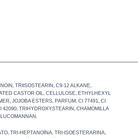
IN, TRIISOSTEARIN, C9-12 ALKANE,
ATED CASTOR OIL, CELLULOSE, ETHYLHEXYL
YMER, JOJOBA ESTERS, PARFUM, CI 77491, CI
I 42090, TRIHYDROXYSTEARIN, CHAMOMILLA
 GLUCOMANNAN.
O, TRI-HEPTANOÍNA, TRI-ISOESTERARINA,