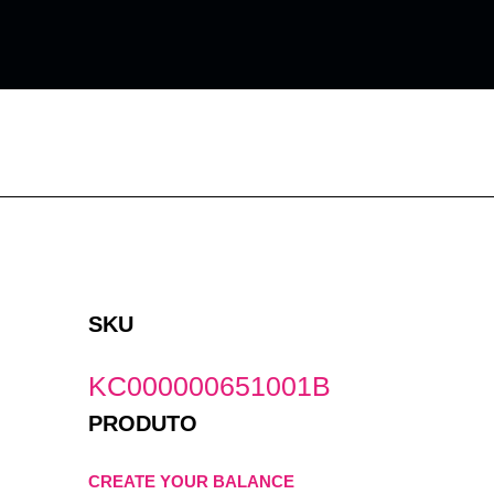
Ir
para
o
conteúdo
SKU
KC000000651001B
PRODUTO
CREATE YOUR BALANCE