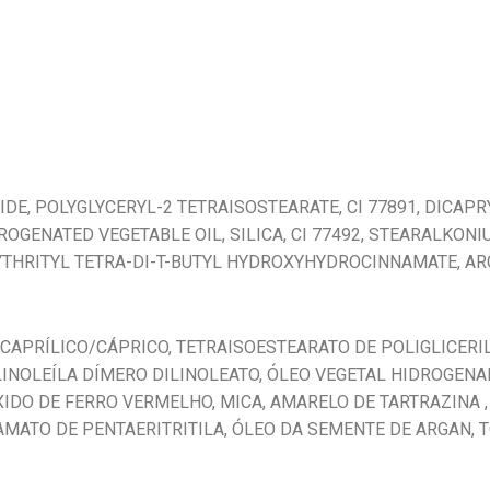
IDE, POLYGLYCERYL-2 TETRAISOSTEARATE, CI 77891, DICAP
GENATED VEGETABLE OIL, SILICA, CI 77492, STEARALKONIUM
YTHRITYL TETRA-DI-T-BUTYL HYDROXYHYDROCINNAMATE, AR
CAPRÍLICO/CÁPRICO, TETRAISOESTEARATO DE POLIGLICERILA-
INOLEÍLA DÍMERO DILINOLEATO, ÓLEO VEGETAL HIDROGENADO
XIDO DE FERRO VERMELHO, MICA, AMARELO DE TARTRAZINA 
NAMATO DE PENTAERITRITILA, ÓLEO DA SEMENTE DE ARGAN, 