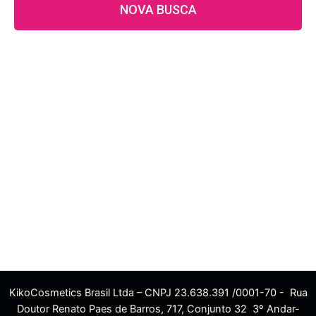
NOVA BUSCA
KikoCosmetics Brasil Ltda – CNPJ 23.638.391 /0001-70 - Rua
Doutor Renato Paes de Barros, 717, Conjunto 32 3º Andar-