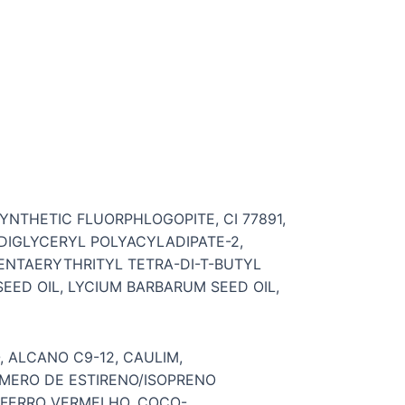
SYNTHETIC FLUORPHLOGOPITE, CI 77891,
IGLYCERYL POLYACYLADIPATE-2,
ENTAERYTHRITYL TETRA-DI-T-BUTYL
EED OIL, LYCIUM BARBARUM SEED OIL,
, ALCANO C9-12, CAULIM,
ÍMERO DE ESTIRENO/ISOPRENO
E FERRO VERMELHO, COCO-