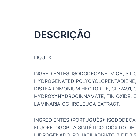
DESCRIÇÃO
LIQUID:
INGREDIENTES: ISODODECANE, MICA, SILI
HYDROGENATED POLYCYCLOPENTADIENE, 
DISTEARDIMONIUM HECTORITE, CI 77491
HYDROXYHYDROCINNAMATE, TIN OXIDE, C
LAMINARIA OCHROLEUCA EXTRACT.
INGREDIENTES (PORTUGUÊS): ISODODECANO,
FLUORFLOGOPITA SINTÉTICO, DIÓXIDO DE
HIDROGENADO, POLIACILADIPATO-2 DE BI