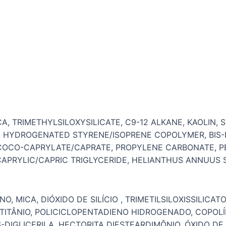
CA, TRIMETHYLSILOXYSILICATE, C9-12 ALKANE, KAOLIN, 
HYDROGENATED STYRENE/ISOPRENE COPOLYMER, BIS-D
, COCO-CAPRYLATE/CAPRATE, PROPYLENE CARBONATE, P
APRYLIC/CAPRIC TRIGLYCERIDE, HELIANTHUS ANNUUS S
 MICA, DIÓXIDO DE SILÍCIO , TRIMETILSILOXISSILICATO
 TITÂNIO, POLICICLOPENTADIENO HIDROGENADO, COPOL
S-DIGLICERILA, HECTORITA DIESTEARDIMÔNIO, ÓXIDO D