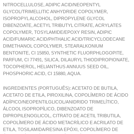
NITROCELLULOSE, ADIPIC ACID/NEOPENTYL
GLYCOL/TRIMELLITIC ANHYDRIDE COPOLYMER,
ISOPROPYL ALCOHOL, DIPROPYLENE GLYCOL
DIBENZOATE, ACETYL TRIBUTYL CITRATE, ACRYLATES
COPOLYMER, TOSYLAMIDE/EPOXY RESIN, ADIPIC
ACID/FUMARIC ACID/PHTHALIC ACID/TRICYCLODECANE
DIMETHANOL COPOLYMER, STEARALKONIUM
BENTONITE, CI 15850, SYNTHETIC FLUORPHLOGOPITE,
PARFUM, CI 77491, SILICA, DILAURYL THIODIPROPIONATE,
TOCOPHEROL, HELIANTHUS ANNUUS SEED OIL,
PHOSPHORIC ACID, CI 15880, AQUA.
INGREDIENTES (PORTUGUÊS): ACETATO DE BUTILA,
ACETATO DE ETILA, PIROXILINA, COPOLÍMERO DE ÁCIDO
ADÍPICO/NEOPENTILGLICOL/ANIDRIDO TRIMELÍTICO,
ÁLCOOL ISOPROPÍLICO, DIBENZOATO DE
DIPROPILENOGLICOL, CITRATO DE ACETIL TRIBUTILA,
COPOLÍMERO DE ÁCIDO METACRÍLICO E ACRILATO DE
ETILA, TOSILAMIDA/RESINA EPÓXI, COPOLÍMERO DE