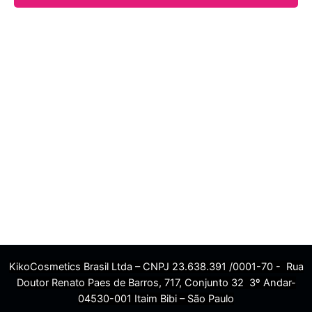
KikoCosmetics Brasil Ltda – CNPJ 23.638.391 /0001-70 - Rua
Doutor Renato Paes de Barros, 717, Conjunto 32 3º Andar-
04530-001 Itaim Bibi – São Paulo