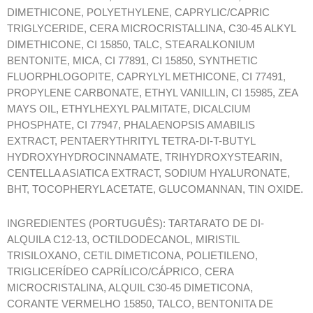
DIMETHICONE, POLYETHYLENE, CAPRYLIC/CAPRIC
TRIGLYCERIDE, CERA MICROCRISTALLINA, C30-45 ALKYL
DIMETHICONE, CI 15850, TALC, STEARALKONIUM
BENTONITE, MICA, CI 77891, CI 15850, SYNTHETIC
FLUORPHLOGOPITE, CAPRYLYL METHICONE, CI 77491,
PROPYLENE CARBONATE, ETHYL VANILLIN, CI 15985, ZEA
MAYS OIL, ETHYLHEXYL PALMITATE, DICALCIUM
PHOSPHATE, CI 77947, PHALAENOPSIS AMABILIS
EXTRACT, PENTAERYTHRITYL TETRA-DI-T-BUTYL
HYDROXYHYDROCINNAMATE, TRIHYDROXYSTEARIN,
CENTELLA ASIATICA EXTRACT, SODIUM HYALURONATE,
BHT, TOCOPHERYL ACETATE, GLUCOMANNAN, TIN OXIDE.
INGREDIENTES (PORTUGUÊS): TARTARATO DE DI-
ALQUILA C12-13, OCTILDODECANOL, MIRISTIL
TRISILOXANO, CETIL DIMETICONA, POLIETILENO,
TRIGLICERÍDEO CAPRÍLICO/CÁPRICO, CERA
MICROCRISTALINA, ALQUIL C30-45 DIMETICONA,
CORANTE VERMELHO 15850, TALCO, BENTONITA DE