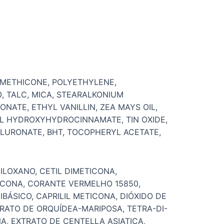
DIMETHICONE, POLYETHYLENE,
0, TALC, MICA, STEARALKONIUM
NATE, ETHYL VANILLIN, ZEA MAYS OIL,
YL HYDROXYHYDROCINNAMATE, TIN OXIDE,
ALURONATE, BHT, TOCOPHERYL ACETATE,
ILOXANO, CETIL DIMETICONA,
TICONA, CORANTE VERMELHO 15850,
BÁSICO, CAPRILIL METICONA, DIÓXIDO DE
XTRATO DE ORQUÍDEA-MARIPOSA, TETRA-DI-
NA, EXTRATO DE CENTELLA ASIATICA,