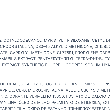
TE, OCTYLDODECANOL, MYRISTYL TRISILOXANE, CETYL 
CROCRISTALLINA, C30-45 ALKYL DIMETHICONE, CI 1585
ATE, CAPRYLYL METHICONE, CI 77891, PROPYLENE CARBO
AMABILIS EXTRACT, PENTAERYTHRITYL TETRA-DI-T-BUT
A EXTRACT, SYNTHETIC FLUORPHLOGOPITE, SODIUM HY
E DI-ALQUILA C12-13, OCTILDODECANOL, MIRISTIL TRIS
/CÁPRICO, CERA MICROCRISTALINA, ALQUIL C30-45 DIME
NIO, CORANTE VERMELHO 15850, FOSFATO DE CÁLCIO DI
VANILINA, ÓLEO DE MILHO, PALMITATO DE ETILEXILA, E
AERITRITILA, ÓXIDO DE ESTANHO, TRI-HIDROXIESTEARI