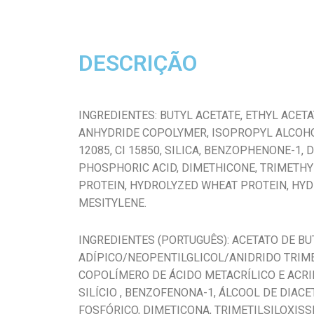
DESCRIÇÃO
INGREDIENTES: BUTYL ACETATE, ETHYL ACETA
ANHYDRIDE COPOLYMER, ISOPROPYL ALCOHOL
12085, CI 15850, SILICA, BENZOPHENONE-1
PHOSPHORIC ACID, DIMETHICONE, TRIMETHY
PROTEIN, HYDROLYZED WHEAT PROTEIN, HYD
MESITYLENE.
INGREDIENTES (PORTUGUÊS): ACETATO DE BUT
ADÍPICO/NEOPENTILGLICOL/ANIDRIDO TRIMEL
COPOLÍMERO DE ÁCIDO METACRÍLICO E ACRIL
SILÍCIO , BENZOFENONA-1, ÁLCOOL DE DIAC
FOSFÓRICO, DIMETICONA, TRIMETILSILOXIS