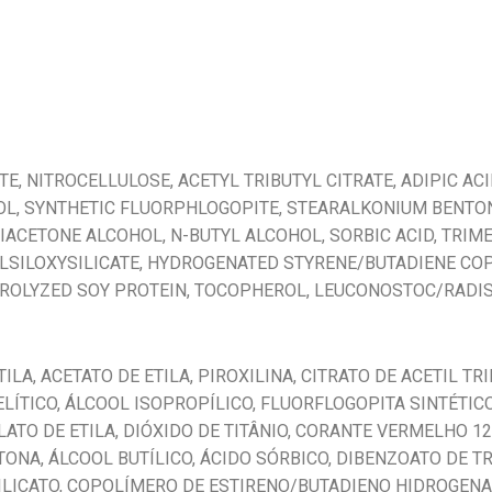
TE, NITROCELLULOSE, ACETYL TRIBUTYL CITRATE, ADIPIC A
, SYNTHETIC FLUORPHLOGOPITE, STEARALKONIUM BENTONIT
, DIACETONE ALCOHOL, N-BUTYL ALCOHOL, SORBIC ACID, TRI
LSILOXYSILICATE, HYDROGENATED STYRENE/BUTADIENE COP
ROLYZED SOY PROTEIN, TOCOPHEROL, LEUCONOSTOC/RADISH
ILA, ACETATO DE ETILA, PIROXILINA, CITRATO DE ACETIL T
ÍTICO, ÁLCOOL ISOPROPÍLICO, FLUORFLOGOPITA SINTÉTICO
ATO DE ETILA, DIÓXIDO DE TITÂNIO, CORANTE VERMELHO 1
ETONA, ÁLCOOL BUTÍLICO, ÁCIDO SÓRBICO, DIBENZOATO DE T
SILICATO, COPOLÍMERO DE ESTIRENO/BUTADIENO HIDROGENA