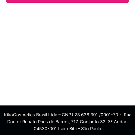
KikoCosmetics Brasil Ltda – CNPJ 23.638.391 /0001-70 - Rua
Doutor Renato Paes de Barros, 717, Conjunto 32 3º Andar-
04530-001 Itaim Bibi – São Paulo