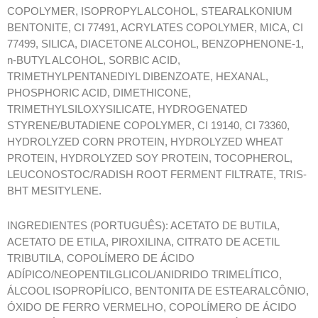
COPOLYMER, ISOPROPYL ALCOHOL, STEARALKONIUM
BENTONITE, CI 77491, ACRYLATES COPOLYMER, MICA, CI
77499, SILICA, DIACETONE ALCOHOL, BENZOPHENONE-1,
n-BUTYL ALCOHOL, SORBIC ACID,
TRIMETHYLPENTANEDIYL DIBENZOATE, HEXANAL,
PHOSPHORIC ACID, DIMETHICONE,
TRIMETHYLSILOXYSILICATE, HYDROGENATED
STYRENE/BUTADIENE COPOLYMER, CI 19140, CI 73360,
HYDROLYZED CORN PROTEIN, HYDROLYZED WHEAT
PROTEIN, HYDROLYZED SOY PROTEIN, TOCOPHEROL,
LEUCONOSTOC/RADISH ROOT FERMENT FILTRATE, TRIS-
BHT MESITYLENE.
INGREDIENTES (PORTUGUÊS): ACETATO DE BUTILA,
ACETATO DE ETILA, PIROXILINA, CITRATO DE ACETIL
TRIBUTILA, COPOLÍMERO DE ÁCIDO
ADÍPICO/NEOPENTILGLICOL/ANIDRIDO TRIMELÍTICO,
ÁLCOOL ISOPROPÍLICO, BENTONITA DE ESTEARALCÔNIO,
ÓXIDO DE FERRO VERMELHO, COPOLÍMERO DE ÁCIDO