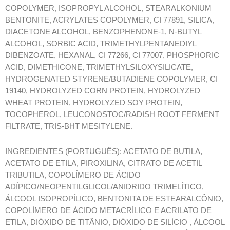
COPOLYMER, ISOPROPYL ALCOHOL, STEARALKONIUM
BENTONITE, ACRYLATES COPOLYMER, CI 77891, SILICA,
DIACETONE ALCOHOL, BENZOPHENONE-1, N-BUTYL
ALCOHOL, SORBIC ACID, TRIMETHYLPENTANEDIYL
DIBENZOATE, HEXANAL, CI 77266, CI 77007, PHOSPHORIC
ACID, DIMETHICONE, TRIMETHYLSILOXYSILICATE,
HYDROGENATED STYRENE/BUTADIENE COPOLYMER, CI
19140, HYDROLYZED CORN PROTEIN, HYDROLYZED
WHEAT PROTEIN, HYDROLYZED SOY PROTEIN,
TOCOPHEROL, LEUCONOSTOC/RADISH ROOT FERMENT
FILTRATE, TRIS-BHT MESITYLENE.
INGREDIENTES (PORTUGUÊS): ACETATO DE BUTILA,
ACETATO DE ETILA, PIROXILINA, CITRATO DE ACETIL
TRIBUTILA, COPOLÍMERO DE ÁCIDO
ADÍPICO/NEOPENTILGLICOL/ANIDRIDO TRIMELÍTICO,
ÁLCOOL ISOPROPÍLICO, BENTONITA DE ESTEARALCÔNIO,
COPOLÍMERO DE ÁCIDO METACRÍLICO E ACRILATO DE
ETILA, DIÓXIDO DE TITÂNIO, DIÓXIDO DE SILÍCIO , ÁLCOOL