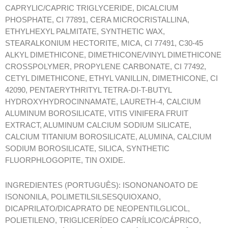
CAPRYLIC/CAPRIC TRIGLYCERIDE, DICALCIUM
PHOSPHATE, CI 77891, CERA MICROCRISTALLINA,
ETHYLHEXYL PALMITATE, SYNTHETIC WAX,
STEARALKONIUM HECTORITE, MICA, CI 77491, C30-45
ALKYL DIMETHICONE, DIMETHICONE/VINYL DIMETHICONE
CROSSPOLYMER, PROPYLENE CARBONATE, CI 77492,
CETYL DIMETHICONE, ETHYL VANILLIN, DIMETHICONE, CI
42090, PENTAERYTHRITYL TETRA-DI-T-BUTYL
HYDROXYHYDROCINNAMATE, LAURETH-4, CALCIUM
ALUMINUM BOROSILICATE, VITIS VINIFERA FRUIT
EXTRACT, ALUMINUM CALCIUM SODIUM SILICATE,
CALCIUM TITANIUM BOROSILICATE, ALUMINA, CALCIUM
SODIUM BOROSILICATE, SILICA, SYNTHETIC
FLUORPHLOGOPITE, TIN OXIDE.
INGREDIENTES (PORTUGUÊS): ISONONANOATO DE
ISONONILA, POLIMETILSILSESQUIOXANO,
DICAPRILATO/DICAPRATO DE NEOPENTILGLICOL,
POLIETILENO, TRIGLICERÍDEO CAPRÍLICO/CÁPRICO,