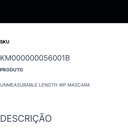
Ir
para
o
conteúdo
SKU
KM000000056001B
PRODUTO
UNMEASURABLE LENGTH WP MASCARA
DESCRIÇÃO