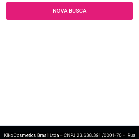
NOVA BUSCA
KikoCosmetics Brasil Ltda – CNPJ 23.638.391 /0001-70 - Rua