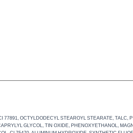
 CI 77891, OCTYLDODECYL STEAROYL STEARATE, TALC,
APRYLYL GLYCOL, TIN OXIDE, PHENOXYETHANOL, MAGN
COL, CI 75470, ALUMINUM HYDROXIDE, SYNTHETIC FLUO