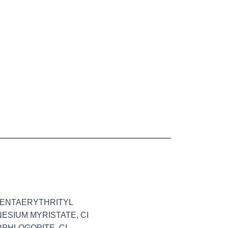
 PENTAERYTHRITYL
ESIUM MYRISTATE, CI
RPHLOGOPITE, CI