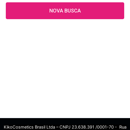
NOVA BUSCA
KikoCosmetics Brasil Ltda – CNPJ 23.638.391 /0001-70 - Rua