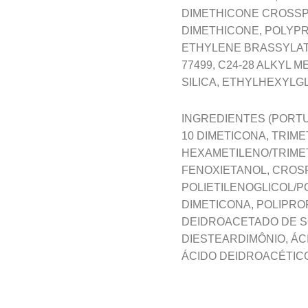
DIMETHICONE CROSSPO
DIMETHICONE, POLYPR
ETHYLENE BRASSYLATE
77499, C24-28 ALKYL
SILICA, ETHYLHEXYLG
INGREDIENTES (PORTUG
10 DIMETICONA, TRIME
HEXAMETILENO/TRIMET
FENOXIETANOL, CROSP
POLIETILENOGLICOL/P
DIMETICONA, POLIPRO
DEIDROACETADO DE SÓ
DIESTEARDIMÔNIO, ÁC
ÁCIDO DEIDROACÉTICO 