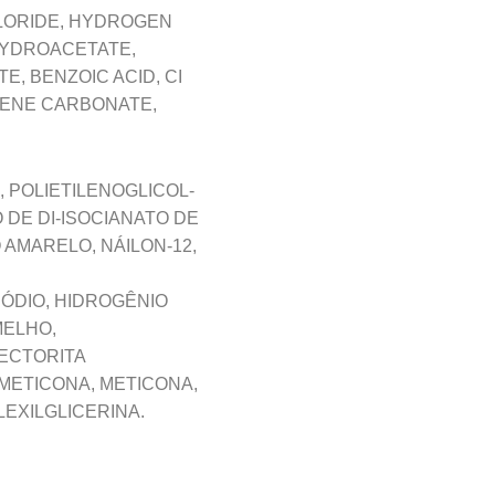
HLORIDE, HYDROGEN
HYDROACETATE,
, BENZOIC ACID, CI
YLENE CARBONATE,
, POLIETILENOGLICOL-
 DE DI-ISOCIANATO DE
AMARELO, NÁILON-12,
SÓDIO, HIDROGÊNIO
MELHO,
HECTORITA
 METICONA, METICONA,
LEXILGLICERINA.