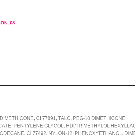
ON..08
DIMETHICONE, CI 77891, TALC, PEG-10 DIMETHICONE,
CATE, PENTYLENE GLYCOL, HDI/TRIMETHYLOL HEXYLL
DECANE, CI 77492, NYLON-12, PHENOXYETHANOL, DIM