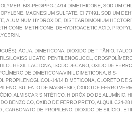
LYMER, BIS-PEG/PPG-14/14 DIMETHICONE, SODIUM C
OPYLENE, MAGNESIUM SULFATE, CI 77491, SODIUM DE
, ALUMINUM HYDROXIDE, DISTEARDIMONIUM HECTORITE
 METHICONE, METHICONE, DEHYDROACETIC ACID, PROP
LYCERIN.
UÊS): ÁGUA, DIMETICONA, DIÓXIDO DE TITÂNIO, TALCO
TILSILOXISSILICATO, PENTILENOGLICOL, CROSPOLÍMERO
ILOL HEXIL-LACTONA, ISODODECANO, ÓXIDO DE FERRO 
OLÍMERO DE DIMETICONA/VINIL DIMETICONA, BIS-
OLIPROPILENOGLICOL-14/14 DIMETICONA, CLORETO DE 
PILENO, SULFATO DE MAGNÉSIO, ÓXIDO DE FERRO VER
DIO, ALMISCAR SINTÉTICO, HIDRÓXIDO DE ALUMÍNIO, 
IDO BENZOICO, ÓXIDO DE FERRO PRETO, ALQUIL C24-28
, CARBONATO DE PROPILENO, DIÓXIDO DE SILÍCIO , ETI