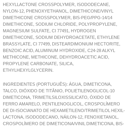
HEXYLLACTONE CROSSPOLYMER, ISODODECANE,
NYLON-12, PHENOXYETHANOL, DIMETHICONE/VINYL
DIMETHICONE CROSSPOLYMER, BIS-PEG/PPG-14/14
DIMETHICONE, SODIUM CHLORIDE, POLYPROPYLENE,
MAGNESIUM SULFATE, CI 77491, HYDROGEN
DIMETHICONE, SODIUM DEHYDROACETATE, ETHYLENE
BRASSYLATE, CI 77499, DISTEARDIMONIUM HECTORITE,
BENZOIC ACID, ALUMINUM HYDROXIDE, C24-28 ALKYL
METHICONE, METHICONE, DEHYDROACETIC ACID,
PROPYLENE CARBONATE, SILICA,
ETHYLHEXYLGLYCERIN.
INGREDIENTES (PORTUGUÊS): ÁGUA, DIMETICONA,
TALCO, DIÓXIDO DE TITÂNIO, POLIETILENOGLICOL-10
DIMETICONA, TRIMETILSILOXISSILICATO, ÓXIDO DE
FERRO AMARELO, PENTILENOGLICOL, CROSPOLÍMERO
DE DI-ISOCIANATO DE HEXAMETILENO/TRIMETILOL HEXIL-
LACTONA, ISODODECANO, NÁILON-12, FENOXIETANOL,
CROSPOLÍMERO DE DIMETICONA/VINIL DIMETICONA, BIS-