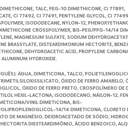
DIMETHICONE, TALC, PEG-10 DIMETHICONE, CI 77891,
ATE, CI 77492, CI 77491, PENTYLENE GLYCOL, CI 7749
POLYMER, ISODODECANE, NYLON-12, PHENOXYETHANO
DIMETHICONE CROSSPOLYMER, BIS-PEG/PPG-14/14 DI
YLENE, MAGNESIUM SULFATE, SODIUM DEHYDROACETA
NE BRASSYLATE, DISTEARDIMONIUM HECTORITE, BENZO
THICONE, DEHYDROACETIC ACID, PROPYLENE CARBONAT
, ALUMINUM HYDROXIDE.
GUÊS): ÁGUA, DIMETICONA, TALCO, POLIETILENOGLI
TRIMETILSILOXISSILICATO, ÓXIDO DE FERRO AMARELO, 
GLICOL, ÓXIDO DE FERRO PRETO, CROSPOLÍMERO DE 
ILOL HEXIL-LACTONA, ISODODECANO, NÁILON-12, FE
ETICONA/VINIL DIMETICONA, BIS-
POLIPROPILENOGLICOL-14/14 DIMETICONA, CLORETO 
ATO DE MAGNÉSIO, DEIDROACETADO DE SÓDIO, HIDRO
 HECTORITA DIESTEARDIMÔNIO, ÁCIDO BENZOICO, ALQ