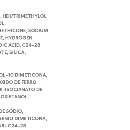
9, HDI/TRIMETHYLOL
L,
METHICONE, SODIUM
TE, HYDROGEN
IC ACID, C24-28
E, SILICA,
COL-10 DIMETICONA,
ÓXIDO DE FERRO
DI-ISOCIANATO DE
NOXIETANOL,
DE SÓDIO,
GÊNIO DIMETICONA,
UIL C24-28