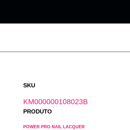
Ir
para
o
conteúdo
SKU
KM000000108023B
PRODUTO
POWER PRO NAIL LACQUER