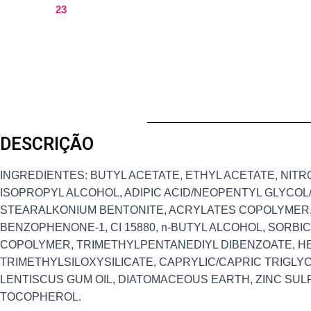
23
DESCRIÇÃO
INGREDIENTES: BUTYL ACETATE, ETHYL ACETATE, NITR
ISOPROPYL ALCOHOL, ADIPIC ACID/NEOPENTYL GLYCOL/
STEARALKONIUM BENTONITE, ACRYLATES COPOLYMER, 
BENZOPHENONE-1, CI 15880, n-BUTYL ALCOHOL, SORBIC
COPOLYMER, TRIMETHYLPENTANEDIYL DIBENZOATE, HE
TRIMETHYLSILOXYSILICATE, CAPRYLIC/CAPRIC TRIGLYCE
LENTISCUS GUM OIL, DIATOMACEOUS EARTH, ZINC SULFA
TOCOPHEROL.