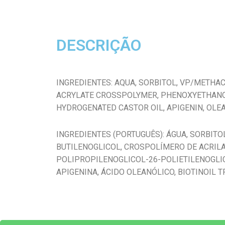
DESCRIÇÃO
INGREDIENTES: AQUA, SORBITOL, VP/METHA
ACRYLATE CROSSPOLYMER, PHENOXYETHANOL,
HYDROGENATED CASTOR OIL, APIGENIN, OLEAN
INGREDIENTES (PORTUGUÊS): ÁGUA, SORBIT
BUTILENOGLICOL, CROSPOLÍMERO DE ACRILAT
POLIPROPILENOGLICOL-26-POLIETILENOGLIC
APIGENINA, ÁCIDO OLEANÓLICO, BIOTINOIL T