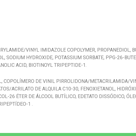
CRYLAMIDE/VINYL IMIDAZOLE COPOLYMER, PROPANEDIOL, B
 SODIUM HYDROXIDE, POTASSIUM SORBATE, PPG-26-BUTET
OLIC ACID, BIOTINOYL TRIPEPTIDE-1.
OL, COPOLÍMERO DE VINIL PIRROLIDONA/METACRILAMIDA/VI
OS/ACRILATO DE ALQUILA C10-30, FENOXIETANOL, HIDRÓXI
OL-26 ÉTER DE ÁLCOOL BUTÍLICO, EDETATO DISSÓDICO, ÓL
RIPEPTÍDEO-1 .