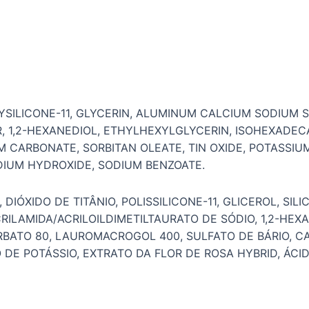
OLYSILICONE-11, GLYCERIN, ALUMINUM CALCIUM SODIUM S
 1,2-HEXANEDIOL, ETHYLHEXYLGLYCERIN, ISOHEXADE
UM CARBONATE, SORBITAN OLEATE, TIN OXIDE, POTASSI
DIUM HYDROXIDE, SODIUM BENZOATE.
DIÓXIDO DE TITÂNIO, POLISSILICONE-11, GLICEROL, SIL
LAMIDA/ACRILOILDIMETILTAURATO DE SÓDIO, 1,2-HEXAN
RBATO 80, LAUROMACROGOL 400, SULFATO DE BÁRIO, C
 DE POTÁSSIO, EXTRATO DA FLOR DE ROSA HYBRID, ÁCI