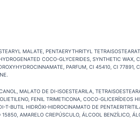
STEARYL MALATE, PENTAERYTHRITYL TETRAISOSTEARATE
YDROGENATED COCO-GLYCERIDES, SYNTHETIC WAX, C18-
OXYHYDROCINNAMATE, PARFUM, CI 45410, CI 77891, CI
NE.
ANOL, MALATO DE DI-ISOESTEARILA, TETRAISOESTEARA
 POLIETILENO, FENIL TRIMETICONA, COCO-GLICERÍDEOS 
-DI-T-BUTIL HIDRÓXI-HIDROCINAMATO DE PENTAERITRIT
 15850, AMARELO CREPÚSCULO, ÁLCOOL BENZÍLICO, ÁLC