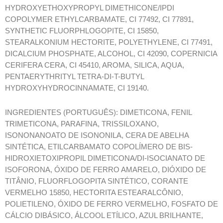
HYDROXYETHOXYPROPYL DIMETHICONE/IPDI
COPOLYMER ETHYLCARBAMATE, CI 77492, CI 77891,
SYNTHETIC FLUORPHLOGOPITE, CI 15850,
STEARALKONIUM HECTORITE, POLYETHYLENE, CI 77491,
DICALCIUM PHOSPHATE, ALCOHOL, CI 42090, COPERNICIA
CERIFERA CERA, CI 45410, AROMA, SILICA, AQUA,
PENTAERYTHRITYL TETRA-DI-T-BUTYL
HYDROXYHYDROCINNAMATE, CI 19140.
INGREDIENTES (PORTUGUÊS): DIMETICONA, FENIL
TRIMETICONA, PARAFINA, TRISSILOXANO,
ISONONANOATO DE ISONONILA, CERA DE ABELHA
SINTÉTICA, ETILCARBAMATO COPOLÍMERO DE BIS-
HIDROXIETOXIPROPIL DIMETICONA/DI-ISOCIANATO DE
ISOFORONA, ÓXIDO DE FERRO AMARELO, DIÓXIDO DE
TITÂNIO, FLUORFLOGOPITA SINTÉTICO, CORANTE
VERMELHO 15850, HECTORITA ESTEARALCÔNIO,
POLIETILENO, ÓXIDO DE FERRO VERMELHO, FOSFATO DE
CÁLCIO DIBÁSICO, ÁLCOOL ETÍLICO, AZUL BRILHANTE,