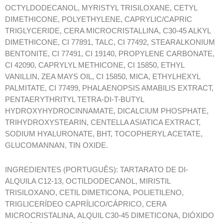
OCTYLDODECANOL, MYRISTYL TRISILOXANE, CETYL
DIMETHICONE, POLYETHYLENE, CAPRYLIC/CAPRIC
TRIGLYCERIDE, CERA MICROCRISTALLINA, C30-45 ALKYL
DIMETHICONE, CI 77891, TALC, CI 77492, STEARALKONIUM
BENTONITE, CI 77491, CI 19140, PROPYLENE CARBONATE,
CI 42090, CAPRYLYL METHICONE, CI 15850, ETHYL
VANILLIN, ZEA MAYS OIL, CI 15850, MICA, ETHYLHEXYL
PALMITATE, CI 77499, PHALAENOPSIS AMABILIS EXTRACT,
PENTAERYTHRITYL TETRA-DI-T-BUTYL
HYDROXYHYDROCINNAMATE, DICALCIUM PHOSPHATE,
TRIHYDROXYSTEARIN, CENTELLA ASIATICA EXTRACT,
SODIUM HYALURONATE, BHT, TOCOPHERYL ACETATE,
GLUCOMANNAN, TIN OXIDE.
INGREDIENTES (PORTUGUÊS): TARTARATO DE DI-
ALQUILA C12-13, OCTILDODECANOL, MIRISTIL
TRISILOXANO, CETIL DIMETICONA, POLIETILENO,
TRIGLICERÍDEO CAPRÍLICO/CÁPRICO, CERA
MICROCRISTALINA, ALQUIL C30-45 DIMETICONA, DIÓXIDO