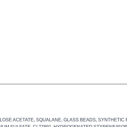
LOSE ACETATE, SQUALANE, GLASS BEADS, SYNTHETIC
BARIUM SULFATE, CI 77891, HYDROGENATED STYRENE/IS