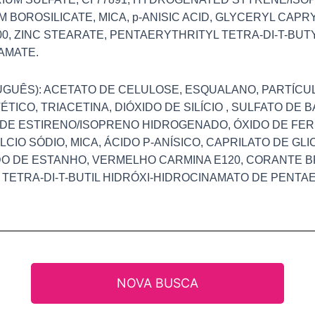
 BOROSILICATE, MICA, p-ANISIC ACID, GLYCERYL CAPRYL
7000, ZINC STEARATE, PENTAERYTHRITYL TETRA-DI-T-BUT
AMATE.
GUÊS): ACETATO DE CELULOSE, ESQUALANO, PARTÍCUL
TICO, TRIACETINA, DIÓXIDO DE SILÍCIO , SULFATO DE B
 DE ESTIRENO/ISOPRENO HIDROGENADO, ÓXIDO DE FE
CIO SÓDIO, MICA, ÁCIDO P-ANÍSICO, CAPRILATO DE GLI
O DE ESTANHO, VERMELHO CARMINA E120, CORANTE B
TETRA-DI-T-BUTIL HIDRÓXI-HIDROCINAMATO DE PENTAER
NOVA BUSCA