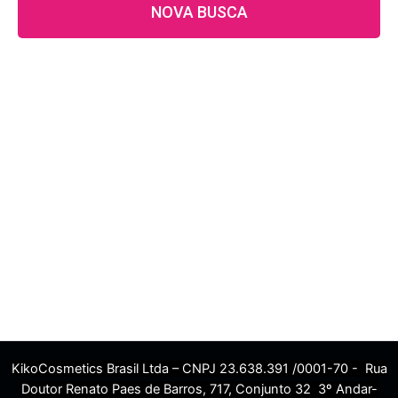
NOVA BUSCA
KikoCosmetics Brasil Ltda – CNPJ 23.638.391 /0001-70 - Rua
Doutor Renato Paes de Barros, 717, Conjunto 32 3º Andar-