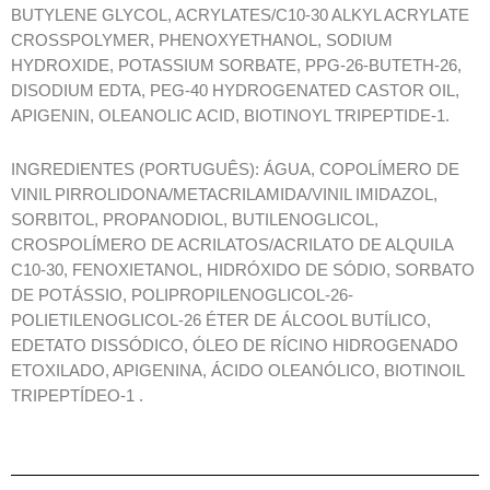
BUTYLENE GLYCOL, ACRYLATES/C10-30 ALKYL ACRYLATE
CROSSPOLYMER, PHENOXYETHANOL, SODIUM
HYDROXIDE, POTASSIUM SORBATE, PPG-26-BUTETH-26,
DISODIUM EDTA, PEG-40 HYDROGENATED CASTOR OIL,
APIGENIN, OLEANOLIC ACID, BIOTINOYL TRIPEPTIDE-1.
INGREDIENTES (PORTUGUÊS): ÁGUA, COPOLÍMERO DE
VINIL PIRROLIDONA/METACRILAMIDA/VINIL IMIDAZOL,
SORBITOL, PROPANODIOL, BUTILENOGLICOL,
CROSPOLÍMERO DE ACRILATOS/ACRILATO DE ALQUILA
C10-30, FENOXIETANOL, HIDRÓXIDO DE SÓDIO, SORBATO
DE POTÁSSIO, POLIPROPILENOGLICOL-26-
POLIETILENOGLICOL-26 ÉTER DE ÁLCOOL BUTÍLICO,
EDETATO DISSÓDICO, ÓLEO DE RÍCINO HIDROGENADO
ETOXILADO, APIGENINA, ÁCIDO OLEANÓLICO, BIOTINOIL
TRIPEPTÍDEO-1 .