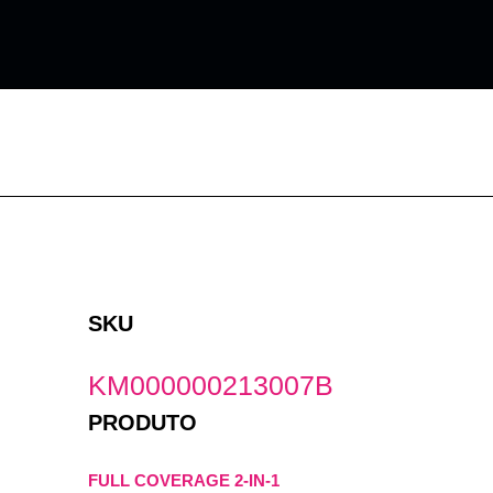
Ir
para
o
conteúdo
SKU
KM000000213007B
PRODUTO
FULL COVERAGE 2-IN-1