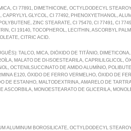
 MICA, CI 77891, DIMETHICONE, OCTYLDODECYL STEARO
, CAPRYLYL GLYCOL, CI 77492, PHENOXYETHANOL, AL
LYBUTENE, ZINC STEARATE, CI 75470, CI 77491, CI 77
RIN, CI 19140, TOCOPHEROL, LECITHIN, ASCORBYL PAL
LEATE, CITRIC ACID.
UÊS): TALCO, MICA, DIÓXIDO DE TITÂNIO, DIMETICONA
ÍLA, MALATO DE DI-ISOESTEARILA, CAPRILILGLICOL, Ó
OL, OCTENILSUCCINATO DE AMIDO ALUMÍNIO, POLIBUT
MINA E120, ÓXIDO DE FERRO VERMELHO, ÓXIDO DE FE
DO DE ESTANHO, MALTODEXTRINA, AMARELO DE TARTRA
 DE ASCORBILA, MONOESTEARATO DE GLICERILA, MONOLE
UM ALUMINUM BOROSILICATE, OCTYLDODECYL STEAROYL 