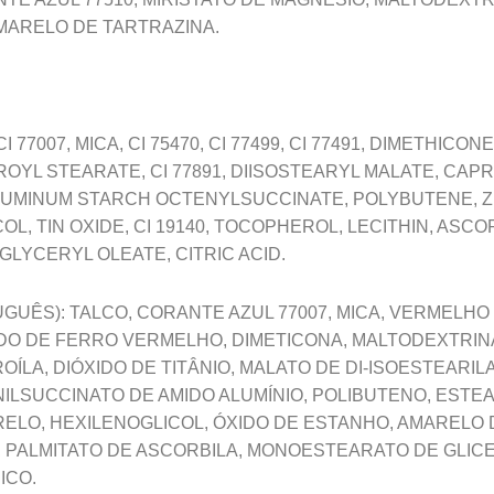
MARELO DE TARTRAZINA.
I 77007, MICA, CI 75470, CI 77499, CI 77491, DIMETHICO
YL STEARATE, CI 77891, DIISOSTEARYL MALATE, CAPR
UMINUM STARCH OCTENYLSUCCINATE, POLYBUTENE, ZI
OL, TIN OXIDE, CI 19140, TOCOPHEROL, LECITHIN, ASCO
GLYCERYL OLEATE, CITRIC ACID.
GUÊS): TALCO, CORANTE AZUL 77007, MICA, VERMELHO 
DO DE FERRO VERMELHO, DIMETICONA, MALTODEXTRIN
ÍLA, DIÓXIDO DE TITÂNIO, MALATO DE DI-ISOESTEARILA
ILSUCCINATO DE AMIDO ALUMÍNIO, POLIBUTENO, ESTEA
ELO, HEXILENOGLICOL, ÓXIDO DE ESTANHO, AMARELO D
, PALMITATO DE ASCORBILA, MONOESTEARATO DE GLIC
ICO.