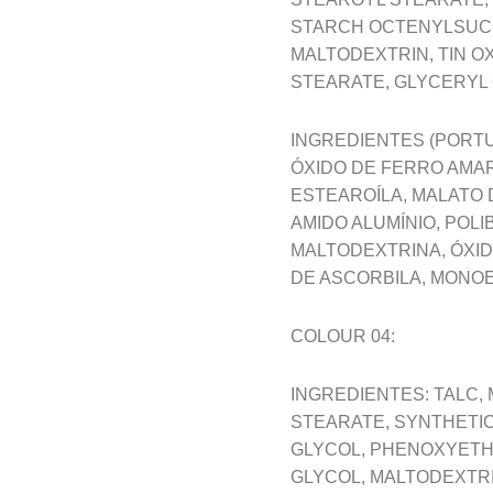
STARCH OCTENYLSUCCI
MALTODEXTRIN, TIN OX
STEARATE, GLYCERYL O
INGREDIENTES (PORTU
ÓXIDO DE FERRO AMAR
ESTEAROÍLA, MALATO 
AMIDO ALUMÍNIO, POL
MALTODEXTRINA, ÓXID
DE ASCORBILA, MONOE
COLOUR 04:
INGREDIENTES: TALC,
STEARATE, SYNTHETI
GLYCOL, PHENOXYETHAN
GLYCOL, MALTODEXTRIN