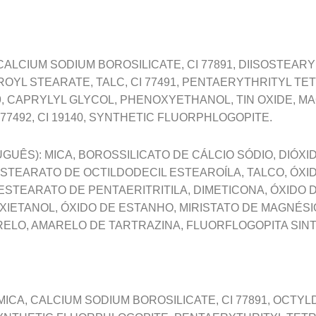
CALCIUM SODIUM BOROSILICATE, CI 77891, DIISOSTEARY
YL STEARATE, TALC, CI 77491, PENTAERYTHRITYL TE
99, CAPRYLYL GLYCOL, PHENOXYETHANOL, TIN OXIDE, M
77492, CI 19140, SYNTHETIC FLUORPHLOGOPITE.
UÊS): MICA, BOROSSILICATO DE CÁLCIO SÓDIO, DIÓXID
 ESTEARATO DE OCTILDODECIL ESTEAROÍLA, TALCO, ÓXI
STEARATO DE PENTAERITRITILA, DIMETICONA, ÓXIDO 
OXIETANOL, ÓXIDO DE ESTANHO, MIRISTATO DE MAGNÉSI
ELO, AMARELO DE TARTRAZINA, FLUORFLOGOPITA SINT
 MICA, CALCIUM SODIUM BOROSILICATE, CI 77891, OCT