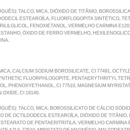
UÊS): TALCO, MICA, DIÓXIDO DE TITÂNIO, BOROSSILIC
ODECIL ESTEAROÍLA, FLUORFLOGOPITA SINTÉTICO, T
RILILGLICOL, FENOXIETANOL, VERMELHO CARMINA E120,
ESTANHO, ÓXIDO DE FERRO VERMELHO, HEXILENOGLICO
INA.
 MICA, CALCIUM SODIUM BOROSILICATE, CI 77491, OCT
 SYNTHETIC FLUORPHLOGOPITE, PENTAERYTHRITYL TETR
COL, PHENOXYETHANOL, CI 77510, MAGNESIUM MYRISTA
OXIDE, CI 19140.
GUÊS): TALCO, MICA, BOROSSILICATO DE CÁLCIO SÓDIO
 DE OCTILDODECIL ESTEAROÍLA, DIÓXIDO DE TITÂNIO,
ESTEARATO DE PENTAERITRITILA, VERMELHO CARMINA E1
TE AZUL 77510, MIRISTATO DE MAGNÉSIO, MALTODEXTR