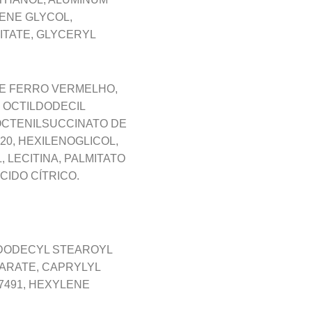
LENE GLYCOL,
MITATE, GLYCERYL
DE FERRO VERMELHO,
E OCTILDODECIL
 OCTENILSUCCINATO DE
20, HEXILENOGLICOL,
 LECITINA, PALMITATO
CIDO CÍTRICO.
YLDODECYL STEAROYL
ARATE, CAPRYLYL
77491, HEXYLENE