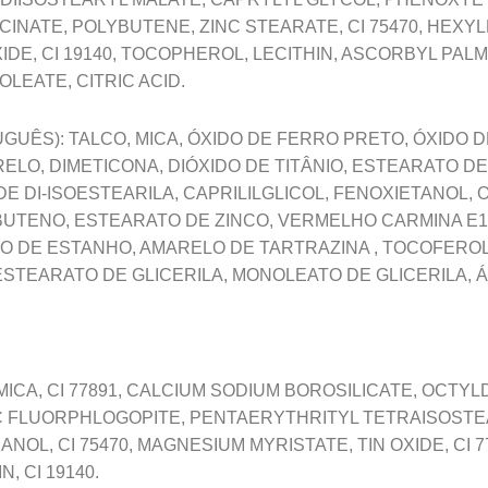
NATE, POLYBUTENE, ZINC STEARATE, CI 75470, HEXY
IDE, CI 19140, TOCOPHEROL, LECITHIN, ASCORBYL PAL
LEATE, CITRIC ACID.
GUÊS): TALCO, MICA, ÓXIDO DE FERRO PRETO, ÓXIDO 
ELO, DIMETICONA, DIÓXIDO DE TITÂNIO, ESTEARATO D
DE DI-ISOESTEARILA, CAPRILILGLICOL, FENOXIETANOL,
IBUTENO, ESTEARATO DE ZINCO, VERMELHO CARMINA E1
O DE ESTANHO, AMARELO DE TARTRAZINA , TOCOFEROL,
STEARATO DE GLICERILA, MONOLEATO DE GLICERILA, Á
 MICA, CI 77891, CALCIUM SODIUM BOROSILICATE, OCT
C FLUORPHLOGOPITE, PENTAERYTHRITYL TETRAISOSTE
OL, CI 75470, MAGNESIUM MYRISTATE, TIN OXIDE, CI 
, CI 19140.