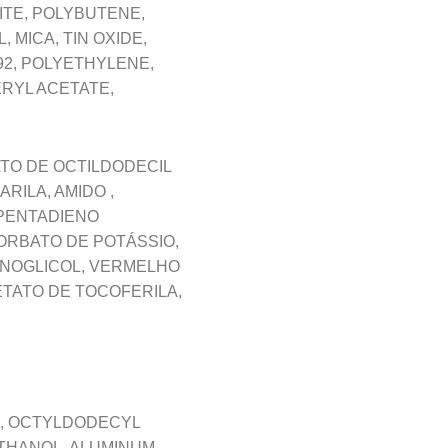
ITE, POLYBUTENE,
MICA, TIN OXIDE,
2, POLYETHYLENE,
ERYL ACETATE,
ATO DE OCTILDODECIL
ARILA, AMIDO ,
OPENTADIENO
SORBATO DE POTÁSSIO,
ENOGLICOL, VERMELHO
ETATO DE TOCOFERILA,
891, OCTYLDODECYL
THANOL, ALUMINUM