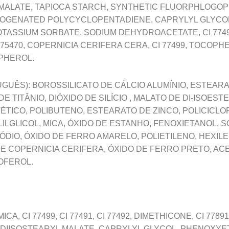
L MALATE, TAPIOCA STARCH, SYNTHETIC FLUORPHLOGOP
OGENATED POLYCYCLOPENTADIENE, CAPRYLYL GLYCOL, 
TASSIUM SORBATE, SODIUM DEHYDROACETATE, CI 7749
75470, COPERNICIA CERIFERA CERA, CI 77499, TOCOPH
PHEROL.
GUÊS): BOROSSILICATO DE CÁLCIO ALUMÍNIO, ESTEAR
E TITÂNIO, DIÓXIDO DE SILÍCIO , MALATO DE DI-ISOESTE
ÉTICO, POLIBUTENO, ESTEARATO DE ZINCO, POLICICL
ILGLICOL, MICA, ÓXIDO DE ESTANHO, FENOXIETANOL, 
DIO, ÓXIDO DE FERRO AMARELO, POLIETILENO, HEXIL
DE COPERNICIA CERIFERA, ÓXIDO DE FERRO PRETO, AC
OFEROL.
ICA, CI 77499, CI 77491, CI 77492, DIMETHICONE, CI 77
 DIISOSTEARYL MALATE, CAPRYLYL GLYCOL, PHENOXYE