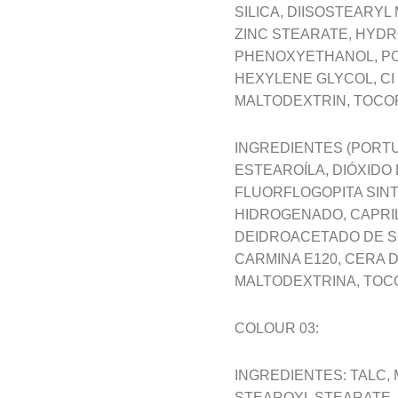
SILICA, DIISOSTEARY
ZINC STEARATE, HYDR
PHENOXYETHANOL, PO
HEXYLENE GLYCOL, CI 
MALTODEXTRIN, TOCO
INGREDIENTES (PORTU
ESTEAROÍLA, DIÓXIDO D
FLUORFLOGOPITA SINT
HIDROGENADO, CAPRIL
DEIDROACETADO DE SÓ
CARMINA E120, CERA 
MALTODEXTRINA, TOC
COLOUR 03:
INGREDIENTES: TALC, M
STEAROYL STEARATE,