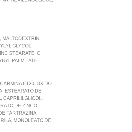
NE, MALTODEXTRIN,
YLYL GLYCOL,
NC STEARATE, CI
RBYL PALMITATE,
CARMINA E120, ÓXIDO
A, ESTEARATO DE
, CAPRILILGLICOL,
RATO DE ZINCO,
E TARTRAZINA ,
ERILA, MONOLEATO DE