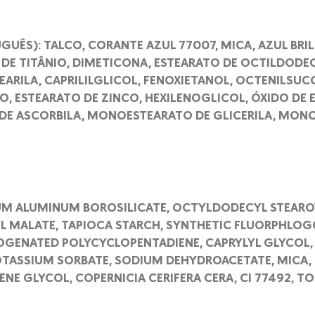
GUÊS): TALCO, CORANTE AZUL 77007, MICA, AZUL BRI
 DE TITÂNIO, DIMETICONA, ESTEARATO DE OCTILDODEC
EARILA, CAPRILILGLICOL, FENOXIETANOL, OCTENILSU
O, ESTEARATO DE ZINCO, HEXILENOGLICOL, ÓXIDO DE
 DE ASCORBILA, MONOESTEARATO DE GLICERILA, MONO
UM ALUMINUM BOROSILICATE, OCTYLDODECYL STEAROYL
RYL MALATE, TAPIOCA STARCH, SYNTHETIC FLUORPHLOG
OGENATED POLYCYCLOPENTADIENE, CAPRYLYL GLYCOL, 
TASSIUM SORBATE, SODIUM DEHYDROACETATE, MICA, C
ENE GLYCOL, COPERNICIA CERIFERA CERA, CI 77492, T