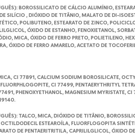
GUÊS): BOROSSILICATO DE CÁLCIO ALUMÍNIO, ESTEAR
DE SILÍCIO , DIÓXIDO DE TITÂNIO, MALATO DE DI-ISOES
ÉTICO, POLIBUTENO, ESTEARATO DE ZINCO, POLICIC
ILGLICOL, ÓXIDO DE ESTANHO, FENOXIETANOL, SORBA
DIO, MICA, ÓXIDO DE FERRO PRETO, POLIETILENO, HE
ERA, ÓXIDO DE FERRO AMARELO, ACETATO DE TOCOFERI
 MICA, CI 77891, CALCIUM SODIUM BOROSILICATE, OC
 FLUORPHLOGOPITE, CI 77499, PENTAERYTHRITYL TETR
77491, PHENOXYETHANOL, MAGNESIUM MYRISTATE, CI 7
19140.
GUÊS): TALCO, MICA, DIÓXIDO DE TITÂNIO, BOROSSIL
 OCTILDODECIL ESTEAROÍLA, FLUORFLOGOPITA SINTÉT
ARATO DE PENTAERITRITILA, CAPRILILGLICOL, ÓXIDO D