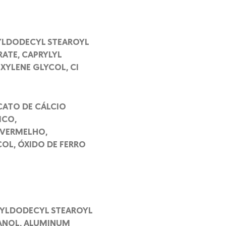
TYLDODECYL STEAROYL
ATE, CAPRYLYL
XYLENE GLYCOL, CI
ICATO DE CÁLCIO
ICO,
O VERMELHO,
COL, ÓXIDO DE FERRO
OCTYLDODECYL STEAROYL
HANOL, ALUMINUM