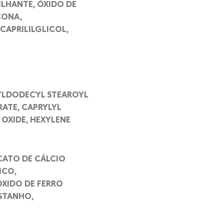
ILHANTE, ÓXIDO DE
CONA,
 CAPRILILGLICOL,
TYLDODECYL STEAROYL
ATE, CAPRYLYL
 OXIDE, HEXYLENE
ICATO DE CÁLCIO
ICO,
ÓXIDO DE FERRO
STANHO,