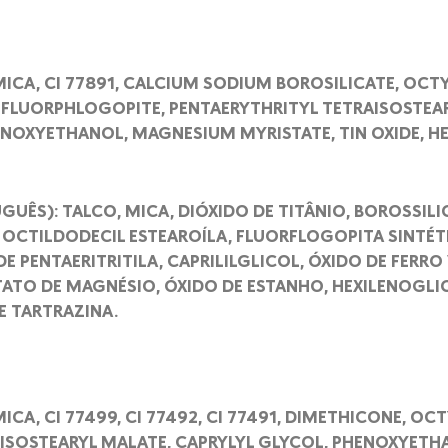
 MICA, CI 77891, CALCIUM SODIUM BOROSILICATE, OC
 FLUORPHLOGOPITE, PENTAERYTHRITYL TETRAISOSTEAR
HENOXYETHANOL, MAGNESIUM MYRISTATE, TIN OXIDE, HE
GUÊS): TALCO, MICA, DIÓXIDO DE TITÂNIO, BOROSSIL
 OCTILDODECIL ESTEAROÍLA, FLUORFLOGOPITA SINTÉT
E PENTAERITRITILA, CAPRILILGLICOL, ÓXIDO DE FERR
TATO DE MAGNÉSIO, ÓXIDO DE ESTANHO, HEXILENOGLI
E TARTRAZINA.
MICA, CI 77499, CI 77492, CI 77491, DIMETHICONE, 
 DIISOSTEARYL MALATE, CAPRYLYL GLYCOL, PHENOXYET