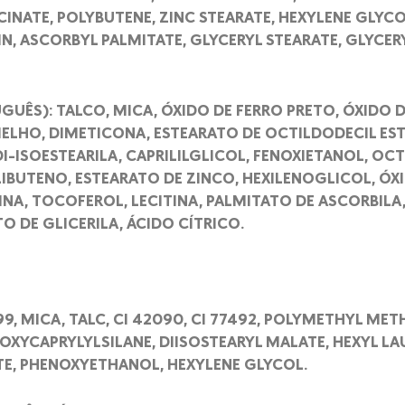
ATE, POLYBUTENE, ZINC STEARATE, HEXYLENE GLYCOL,
N, ASCORBYL PALMITATE, GLYCERYL STEARATE, GLYCERY
GUÊS): TALCO, MICA, ÓXIDO DE FERRO PRETO, ÓXIDO 
ELHO, DIMETICONA, ESTEARATO DE OCTILDODECIL EST
DI-ISOESTEARILA, CAPRILILGLICOL, FENOXIETANOL, OC
IBUTENO, ESTEARATO DE ZINCO, HEXILENOGLICOL, ÓX
NA, TOCOFEROL, LECITINA, PALMITATO DE ASCORBIL
O DE GLICERILA, ÁCIDO CÍTRICO.
99, MICA, TALC, CI 42090, CI 77492, POLYMETHYL METH
OXYCAPRYLYLSILANE, DIISOSTEARYL MALATE, HEXYL LA
TE, PHENOXYETHANOL, HEXYLENE GLYCOL.