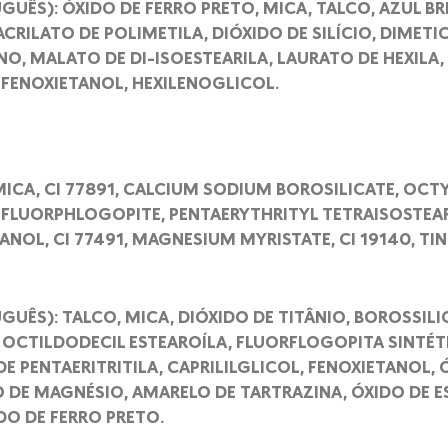
GUÊS): ÓXIDO DE FERRO PRETO, MICA, TALCO, AZUL BR
CRILATO DE POLIMETILA, DIÓXIDO DE SILÍCIO, DIMETI
NO, MALATO DE DI-ISOESTEARILA, LAURATO DE HEXILA,
 FENOXIETANOL, HEXILENOGLICOL.
 MICA, CI 77891, CALCIUM SODIUM BOROSILICATE, OC
 FLUORPHLOGOPITE, PENTAERYTHRITYL TETRAISOSTEAR
NOL, CI 77491, MAGNESIUM MYRISTATE, CI 19140, TIN
GUÊS): TALCO, MICA, DIÓXIDO DE TITÂNIO, BOROSSIL
 OCTILDODECIL ESTEAROÍLA, FLUORFLOGOPITA SINTÉT
E PENTAERITRITILA, CAPRILILGLICOL, FENOXIETANOL, 
 DE MAGNÉSIO, AMARELO DE TARTRAZINA, ÓXIDO DE E
DO DE FERRO PRETO.