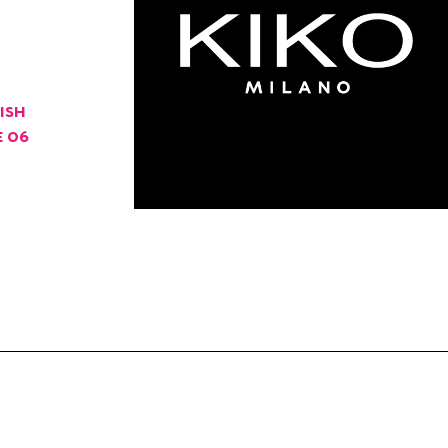
ISH
E 06