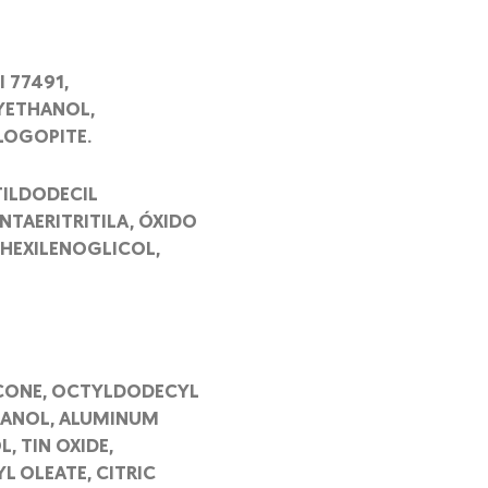
 77491,
XYETHANOL,
LOGOPITE.
TILDODECIL
NTAERITRITILA, ÓXIDO
 HEXILENOGLICOL,
THICONE, OCTYLDODECYL
THANOL, ALUMINUM
, TIN OXIDE,
L OLEATE, CITRIC