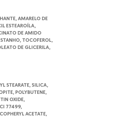
LHANTE, AMARELO DE
IL ESTEAROÍLA,
CCINATO DE AMIDO
 ESTANHO, TOCOFEROL,
LEATO DE GLICERILA,
 STEARATE, SILICA,
OPITE, POLYBUTENE,
TIN OXIDE,
I 77499,
OCOPHERYL ACETATE,