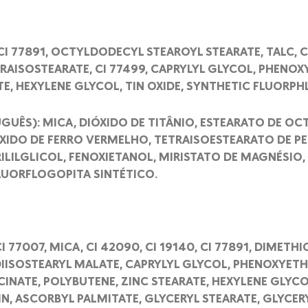
CI 77891, OCTYLDODECYL STEAROYL STEARATE, TALC, CI
RAISOSTEARATE, CI 77499, CAPRYLYL GLYCOL, PHENO
, HEXYLENE GLYCOL, TIN OXIDE, SYNTHETIC FLUORPH
GUÊS): MICA, DIÓXIDO DE TITÂNIO, ESTEARATO DE OC
ÓXIDO DE FERRO VERMELHO, TETRAISOESTEARATO DE PE
RILILGLICOL, FENOXIETANOL, MIRISTATO DE MAGNÉSIO,
LUORFLOGOPITA SINTÉTICO.
CI 77007, MICA, CI 42090, CI 19140, CI 77891, DIME
DIISOSTEARYL MALATE, CAPRYLYL GLYCOL, PHENOXYE
NATE, POLYBUTENE, ZINC STEARATE, HEXYLENE GLYCOL
N, ASCORBYL PALMITATE, GLYCERYL STEARATE, GLYCERY