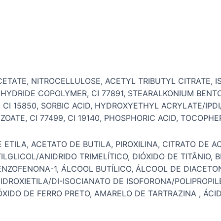
CETATE, NITROCELLULOSE, ACETYL TRIBUTYL CITRATE, 
YDRIDE COPOLYMER, CI 77891, STEARALKONIUM BENTONI
CI 15850, SORBIC ACID, HYDROXYETHYL ACRYLATE/IPD
ATE, CI 77499, CI 19140, PHOSPHORIC ACID, TOCOPHE
ETILA, ACETATO DE BUTILA, PIROXILINA, CITRATO DE AC
LGLICOL/ANIDRIDO TRIMELÍTICO, DIÓXIDO DE TITÂNIO, 
 BENZOFENONA-1, ÁLCOOL BUTÍLICO, ÁLCOOL DE DIACET
IDROXIETILA/DI-ISOCIANATO DE ISOFORONA/POLIPROPILE
ÓXIDO DE FERRO PRETO, AMARELO DE TARTRAZINA , ÁCI