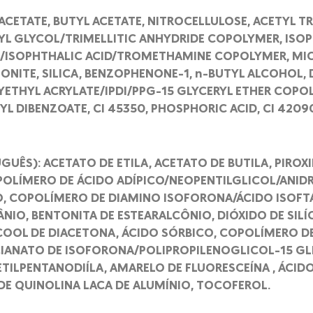
ACETATE, BUTYL ACETATE, NITROCELLULOSE, ACETYL TR
YL GLYCOL/TRIMELLITIC ANHYDRIDE COPOLYMER, ISO
/ISOPHTHALIC ACID/TROMETHAMINE COPOLYMER, MICA
NITE, SILICA, BENZOPHENONE-1, n-BUTYL ALCOHOL,
YETHYL ACRYLATE/IPDI/PPG-15 GLYCERYL ETHER COPO
L DIBENZOATE, CI 45350, PHOSPHORIC ACID, CI 42090
UÊS): ACETATO DE ETILA, ACETATO DE BUTILA, PIROXI
OPOLÍMERO DE ÁCIDO ADÍPICO/NEOPENTILGLICOL/ANIDR
O, COPOLÍMERO DE DIAMINO ISOFORONA/ÁCIDO ISOF
ÂNIO, BENTONITA DE ESTEARALCÔNIO, DIÓXIDO DE SILÍ
COOL DE DIACETONA, ÁCIDO SÓRBICO, COPOLÍMERO DE
CIANATO DE ISOFORONA/POLIPROPILENOGLICOL-15 GLIC
TILPENTANODIÍLA, AMARELO DE FLUORESCEÍNA , ÁCID
DE QUINOLINA LACA DE ALUMÍNIO, TOCOFEROL.