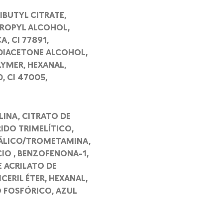
IBUTYL CITRATE,
PROPYL ALCOHOL,
, CI 77891,
 DIACETONE ALCOHOL,
LYMER, HEXANAL,
, CI 47005,
LINA, CITRATO DE
IDO TRIMELÍTICO,
TÁLICO/TROMETAMINA,
CIO , BENZOFENONA-1,
 ACRILATO DE
ERIL ÉTER, HEXANAL,
O FOSFÓRICO, AZUL