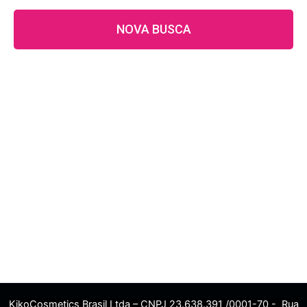
NOVA BUSCA
KikoCosmetics Brasil Ltda – CNPJ 23.638.391 /0001-70 - Rua