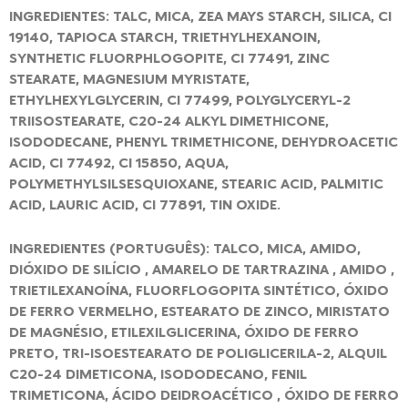
INGREDIENTES: TALC, MICA, ZEA MAYS STARCH, SILICA, CI
19140, TAPIOCA STARCH, TRIETHYLHEXANOIN,
SYNTHETIC FLUORPHLOGOPITE, CI 77491, ZINC
STEARATE, MAGNESIUM MYRISTATE,
ETHYLHEXYLGLYCERIN, CI 77499, POLYGLYCERYL-2
TRIISOSTEARATE, C20-24 ALKYL DIMETHICONE,
ISODODECANE, PHENYL TRIMETHICONE, DEHYDROACETIC
ACID, CI 77492, CI 15850, AQUA,
POLYMETHYLSILSESQUIOXANE, STEARIC ACID, PALMITIC
ACID, LAURIC ACID, CI 77891, TIN OXIDE.
INGREDIENTES (PORTUGUÊS): TALCO, MICA, AMIDO,
DIÓXIDO DE SILÍCIO , AMARELO DE TARTRAZINA , AMIDO ,
TRIETILEXANOÍNA, FLUORFLOGOPITA SINTÉTICO, ÓXIDO
DE FERRO VERMELHO, ESTEARATO DE ZINCO, MIRISTATO
DE MAGNÉSIO, ETILEXILGLICERINA, ÓXIDO DE FERRO
PRETO, TRI-ISOESTEARATO DE POLIGLICERILA-2, ALQUIL
C20-24 DIMETICONA, ISODODECANO, FENIL
TRIMETICONA, ÁCIDO DEIDROACÉTICO , ÓXIDO DE FERRO