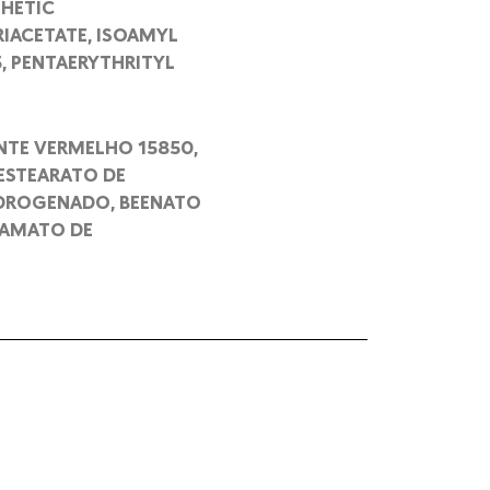
THETIC
IACETATE, ISOAMYL
5, PENTAERYTHRITYL
NTE VERMELHO 15850,
AESTEARATO DE
HIDROGENADO, BEENATO
NAMATO DE