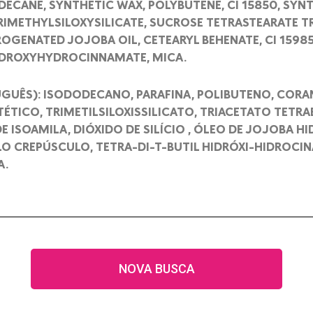
DECANE, SYNTHETIC WAX, POLYBUTENE, CI 15850, SYN
IMETHYLSILOXYSILICATE, SUCROSE TETRASTEARATE TR
ROGENATED JOJOBA OIL, CETEARYL BEHENATE, CI 1598
YDROXYHYDROCINNAMATE, MICA.
GUÊS): ISODODECANO, PARAFINA, POLIBUTENO, CORA
ÉTICO, TRIMETILSILOXISSILICATO, TRIACETATO TETR
E ISOAMILA, DIÓXIDO DE SILÍCIO , ÓLEO DE JOJOBA 
LO CREPÚSCULO, TETRA-DI-T-BUTIL HIDRÓXI-HIDROCI
A.
NOVA BUSCA