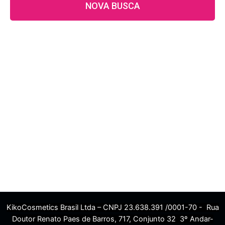
NOVA BUSCA
KikoCosmetics Brasil Ltda – CNPJ 23.638.391 /0001-70 - Rua
Doutor Renato Paes de Barros, 717, Conjunto 32 3º Andar-