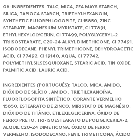
06: INGREDIENTES: TALC, MICA, ZEA MAYS STARCH,
SILICA, TAPIOCA STARCH, TRIETHYLHEXANOIN,
SYNTHETIC FLUORPHLOGOPITE, CI 15850, ZINC
STEARATE, MAGNESIUM MYRISTATE, CI 77891,
ETHYLHEXYLGLYCERIN, CI 77499, POLYGLYCERYL-2
TRIISOSTEARATE, C20-24 ALKYL DIMETHICONE, CI 77491,
ISODODECANE, PHENYL TRIMETHICONE, DEHYDROACETIC
ACID, CI 77492, CI 19140, AQUA, CI 77742,
POLYMETHYLSILSESQUIOXANE, STEARIC ACID, TIN OXIDE,
PALMITIC ACID, LAURIC ACID.
INGREDIENTES (PORTUGUÊS): TALCO, MICA, AMIDO,
DIÓXIDO DE SILÍCIO , AMIDO , TRIETILEXANOÍNA,
FLUORFLOGOPITA SINTÉTICO, CORANTE VERMELHO
15850, ESTEARATO DE ZINCO, MIRISTATO DE MAGNÉSIO,
DIÓXIDO DE TITÂNIO, ETILEXILGLICERINA, ÓXIDO DE
FERRO PRETO, TRI-ISOESTEARATO DE POLIGLICERILA-2,
ALQUIL C20-24 DIMETICONA, ÓXIDO DE FERRO
VERMELHO, ISODODECANO, FENIL TRIMETICONA, ÁCIDO