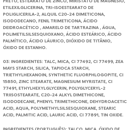
PRETO, ESTEARATO DE ZINCO, MIRISTATO DE MAGNÉSIO,
ETILEXILGLICERINA, TRI-ISOESTEARATO DE
POLIGLICERILA-2, ALQUIL C20-24 DIMETICONA,
ISODODECANO, FENIL TRIMETICONA, ÁCIDO
DEIDROACÉTICO , AMARELO DE TARTRAZINA , ÁGUA,
POLIMETILSILSESQUIOXANO, ÁCIDO ESTEÁRICO, ÁCIDO
PALMÍTICO, ÁCIDO LÁURICO, DIÓXIDO DE TITÂNIO,
ÓXIDO DE ESTANHO.
03: INGREDIENTES: TALC, MICA, CI 77492, CI 77499, ZEA
MAYS STARCH, SILICA, TAPIOCA STARCH,
TRIETHYLHEXANOIN, SYNTHETIC FLUORPHLOGOPITE, CI
15850, ZINC STEARATE, MAGNESIUM MYRISTATE, CI
77491, ETHYLHEXYLGLYCERIN, POLYGLYCERYL-2
TRIISOSTEARATE, C20-24 ALKYL DIMETHICONE,
ISODODECANE, PHENYL TRIMETHICONE, DEHYDROACETIC
ACID, AQUA, POLYMETHYLSILSESQUIOXANE, STEARIC
ACID, PALMITIC ACID, LAURIC ACID, CI 77891, TIN OXIDE.
INGREDIENTES (PORTUGUÊS): TALCO, MICA, ÓXIDO DE