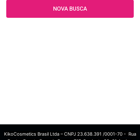
NOVA BUSCA
KikoCosmetics Brasil Ltda – CNPJ 23.638.391 /0001-70 - Rua