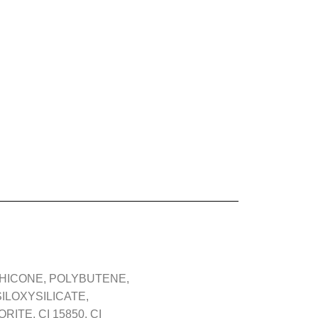
THICONE, POLYBUTENE,
SILOXYSILICATE,
TE, CI 15850, CI