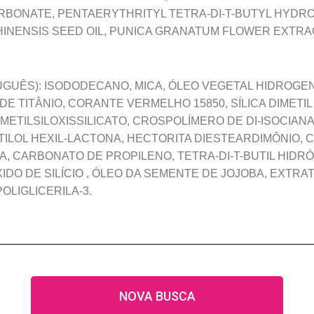
ARBONATE, PENTAERYTHRITYL TETRA-DI-T-BUTYL HYD
CHINENSIS SEED OIL, PUNICA GRANATUM FLOWER EXTRA
GUÊS): ISODODECANO, MICA, ÓLEO VEGETAL HIDROGEN
DE TITÂNIO, CORANTE VERMELHO 15850, SÍLICA DIMETIL 
METILSILOXISSILICATO, CROSPOLÍMERO DE DI-ISOCIAN
TILOL HEXIL-LACTONA, HECTORITA DIESTEARDIMÔNIO,
LA, CARBONATO DE PROPILENO, TETRA-DI-T-BUTIL HIDR
XIDO DE SILÍCIO , ÓLEO DA SEMENTE DE JOJOBA, EXTRA
OLIGLICERILA-3.
NOVA BUSCA