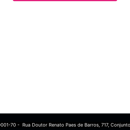
0001-70 - Rua Doutor Renato Paes de Barros, 717, Conjunto