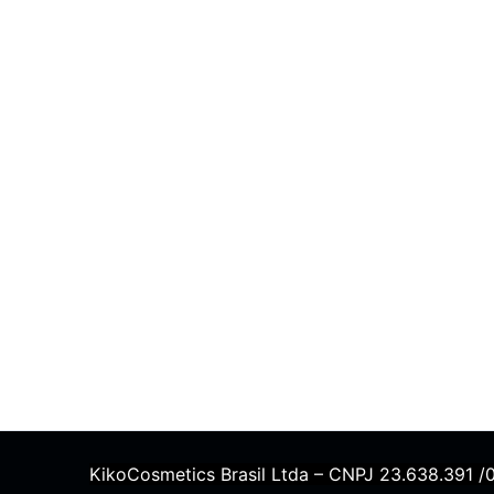
KikoCosmetics Brasil Ltda – CNPJ 23.638.391 /