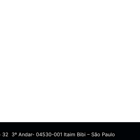
 32 3º Andar- 04530-001 Itaim Bibi – São Paulo