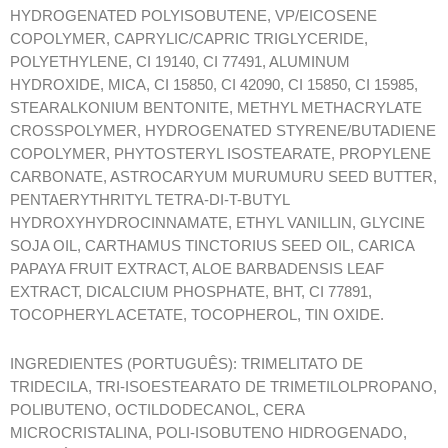
HYDROGENATED POLYISOBUTENE, VP/EICOSENE
COPOLYMER, CAPRYLIC/CAPRIC TRIGLYCERIDE,
POLYETHYLENE, CI 19140, CI 77491, ALUMINUM
HYDROXIDE, MICA, CI 15850, CI 42090, CI 15850, CI 15985,
STEARALKONIUM BENTONITE, METHYL METHACRYLATE
CROSSPOLYMER, HYDROGENATED STYRENE/BUTADIENE
COPOLYMER, PHYTOSTERYL ISOSTEARATE, PROPYLENE
CARBONATE, ASTROCARYUM MURUMURU SEED BUTTER,
PENTAERYTHRITYL TETRA-DI-T-BUTYL
HYDROXYHYDROCINNAMATE, ETHYL VANILLIN, GLYCINE
SOJA OIL, CARTHAMUS TINCTORIUS SEED OIL, CARICA
PAPAYA FRUIT EXTRACT, ALOE BARBADENSIS LEAF
EXTRACT, DICALCIUM PHOSPHATE, BHT, CI 77891,
TOCOPHERYL ACETATE, TOCOPHEROL, TIN OXIDE.
INGREDIENTES (PORTUGUÊS): TRIMELITATO DE
TRIDECILA, TRI-ISOESTEARATO DE TRIMETILOLPROPANO,
POLIBUTENO, OCTILDODECANOL, CERA
MICROCRISTALINA, POLI-ISOBUTENO HIDROGENADO,