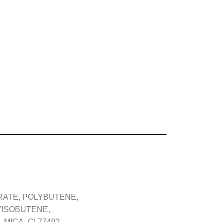
RATE, POLYBUTENE,
YISOBUTENE,
ICA, CI 77492,