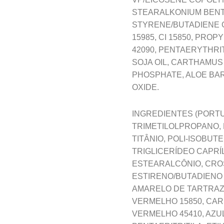
STEARALKONIUM BEN
STYRENE/BUTADIENE CO
15985, CI 15850, PR
42090, PENTAERYTHRI
SOJA OIL, CARTHAMUS 
PHOSPHATE, ALOE BAR
OXIDE.
INGREDIENTES (PORTU
TRIMETILOLPROPANO, 
TITÂNIO, POLI-ISOBU
TRIGLICERÍDEO CAPRÍ
ESTEARALCÔNIO, CRO
ESTIRENO/BUTADIENO
AMARELO DE TARTRAZ
VERMELHO 15850, CA
VERMELHO 45410, AZUL