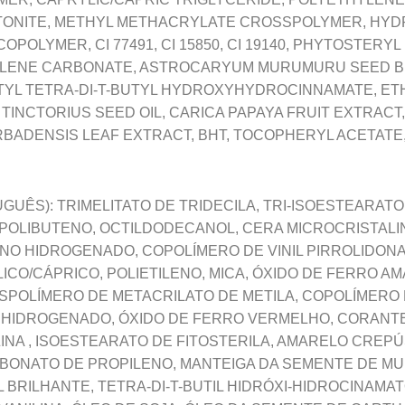
TONITE, METHYL METHACRYLATE CROSSPOLYMER, HY
POLYMER, CI 77491, CI 15850, CI 19140, PHYTOSTERYL
OPYLENE CARBONATE, ASTROCARYUM MURUMURU SEED BUT
TYL TETRA-DI-T-BUTYL HYDROXYHYDROCINNAMATE, ETHY
TINCTORIUS SEED OIL, CARICA PAPAYA FRUIT EXTRACT
BADENSIS LEAF EXTRACT, BHT, TOCOPHERYL ACETATE,
GUÊS): TRIMELITATO DE TRIDECILA, TRI-ISOESTEARATO
POLIBUTENO, OCTILDODECANOL, CERA MICROCRISTALIN
TENO HIDROGENADO, COPOLÍMERO DE VINIL PIRROLIDON
LICO/CÁPRICO, POLIETILENO, MICA, ÓXIDO DE FERRO A
SPOLÍMERO DE METACRILATO DE METILA, COPOLÍMERO
 HIDROGENADO, ÓXIDO DE FERRO VERMELHO, CORANTE
INA , ISOESTEARATO DE FITOSTERILA, AMARELO CREP
RBONATO DE PROPILENO, MANTEIGA DA SEMENTE DE 
 BRILHANTE, TETRA-DI-T-BUTIL HIDRÓXI-HIDROCINAMA