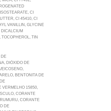
DROGENATED
 ISOSTEARATE, CI
TER, CI 45410, CI
L VANILLIN, GLYCINE
, DICALCIUM
 TOCOPHEROL, TIN
 DE
A, DIÓXIDO DE
A/EICOSENO,
MARELO, BENTONITA DE
 DE
 VERMELHO 15850,
ÚSCULO, CORANTE
MURUMURU, CORANTE
TO DE