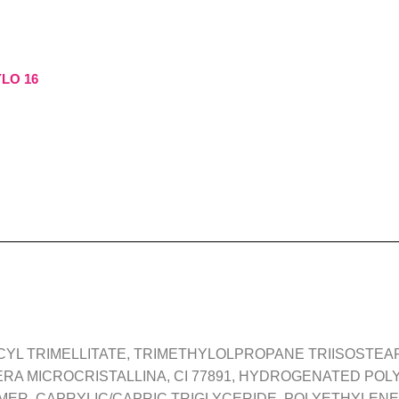
YLO 16
CYL TRIMELLITATE, TRIMETHYLOLPROPANE TRIISOSTEA
A MICROCRISTALLINA, CI 77891, HYDROGENATED POL
ER, CAPRYLIC/CAPRIC TRIGLYCERIDE, POLYETHYLENE, M