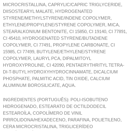
MICROCRISTALLINA, CAPRYLIC/CAPRIC TRIGLYCERIDE,
DIISOSTEARYL MALATE, HYDROGENATED
STYRENE/METHYLSTYRENE/INDENE COPOLYMER,
ETHYLENE/PROPYLENE/STYRENE COPOLYMER, MICA,
STEARALKONIUM BENTONITE, CI 15850, CI 19140, CI 77891,
CI 45410, HYDROGENATED STYRENE/BUTADIENE
COPOLYMER, CI 77491, PROPYLENE CARBONATE, CI
15985, CI 77499, BUTYLENE/ETHYLENE/STYRENE
COPOLYMER, LAURYL PCA, DIPALMITOYL
HYDROXYPROLINE, CI 42090, PENTAERYTHRITYL TETRA-
DI-T-BUTYL HYDROXYHYDROCINNAMATE, DICALCIUM
PHOSPHATE, PALMITIC ACID, TIN OXIDE, CALCIUM
ALUMINUM BOROSILICATE, AQUA.
INGREDIENTES (PORTUGUÊS): POLI-ISOBUTENO
HIDROGENADO, ESTEARATO DE OCTILDODECIL
ESTEAROÍLA, COPOLÍMERO DE VINIL
PIRROLIDONA/HEXADECENO, PARAFINA, POLIETILENO,
CERA MICROCRISTALINA, TRIGLICERÍDEO