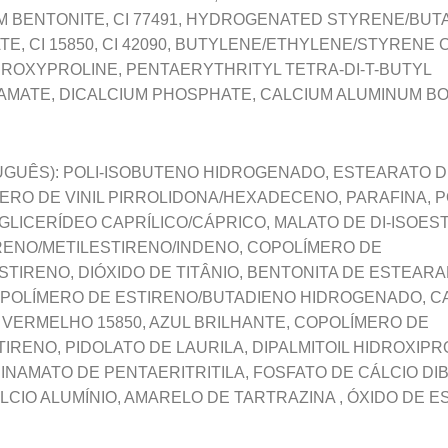
M BENTONITE, CI 77491, HYDROGENATED STYRENE/BU
, CI 15850, CI 42090, BUTYLENE/ETHYLENE/STYRENE
DROXYPROLINE, PENTAERYTHRITYL TETRA-DI-T-BUTYL
TE, DICALCIUM PHOSPHATE, CALCIUM ALUMINUM BORO
GUÊS): POLI-ISOBUTENO HIDROGENADO, ESTEARATO D
ERO DE VINIL PIRROLIDONA/HEXADECENO, PARAFINA, P
GLICERÍDEO CAPRÍLICO/CÁPRICO, MALATO DE DI-ISOEST
RENO/METILESTIRENO/INDENO, COPOLÍMERO DE
STIRENO, DIÓXIDO DE TITÂNIO, BENTONITA DE ESTEARA
POLÍMERO DE ESTIRENO/BUTADIENO HIDROGENADO, 
VERMELHO 15850, AZUL BRILHANTE, COPOLÍMERO DE
IRENO, PIDOLATO DE LAURILA, DIPALMITOIL HIDROXIPRO
INAMATO DE PENTAERITRITILA, FOSFATO DE CÁLCIO DI
LCIO ALUMÍNIO, AMARELO DE TARTRAZINA , ÓXIDO DE E