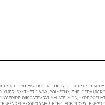
OGENATED POLYISOBUTENE, OCTYLDODECYL STEAROYL
LYMER, SYNTHETIC WAX, POLYETHYLENE, CERA MICRO
GLYCERIDE, DIISOSTEARYL MALATE, MICA, HYDROGENA
ENE/INDENE COPOLYMER, ETHYLENE/PROPYLENE/STY