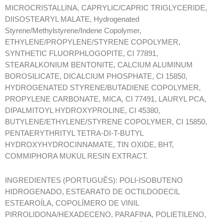
MICROCRISTALLINA, CAPRYLIC/CAPRIC TRIGLYCERIDE,
DIISOSTEARYL MALATE, Hydrogenated
Styrene/Methylstyrene/Indene Copolymer,
ETHYLENE/PROPYLENE/STYRENE COPOLYMER,
SYNTHETIC FLUORPHLOGOPITE, CI 77891,
STEARALKONIUM BENTONITE, CALCIUM ALUMINUM
BOROSILICATE, DICALCIUM PHOSPHATE, CI 15850,
HYDROGENATED STYRENE/BUTADIENE COPOLYMER,
PROPYLENE CARBONATE, MICA, CI 77491, LAURYL PCA,
DIPALMITOYL HYDROXYPROLINE, CI 45380,
BUTYLENE/ETHYLENE/STYRENE COPOLYMER, CI 15850,
PENTAERYTHRITYL TETRA-DI-T-BUTYL
HYDROXYHYDROCINNAMATE, TIN OXIDE, BHT,
COMMIPHORA MUKUL RESIN EXTRACT.
INGREDIENTES (PORTUGUÊS): POLI-ISOBUTENO
HIDROGENADO, ESTEARATO DE OCTILDODECIL
ESTEAROÍLA, COPOLÍMERO DE VINIL
PIRROLIDONA/HEXADECENO, PARAFINA, POLIETILENO,