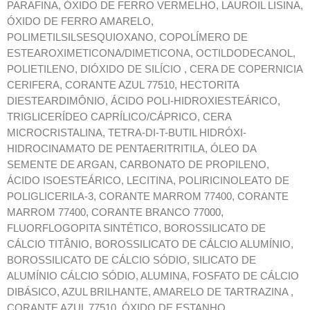
PARAFINA, ÓXIDO DE FERRO VERMELHO, LAUROIL LISINA,
ÓXIDO DE FERRO AMARELO,
POLIMETILSILSESQUIOXANO, COPOLÍMERO DE
ESTEAROXIMETICONA/DIMETICONA, OCTILDODECANOL,
POLIETILENO, DIÓXIDO DE SILÍCIO , CERA DE COPERNICIA
CERIFERA, CORANTE AZUL 77510, HECTORITA
DIESTEARDIMÔNIO, ÁCIDO POLI-HIDROXIESTEÁRICO,
TRIGLICERÍDEO CAPRÍLICO/CÁPRICO, CERA
MICROCRISTALINA, TETRA-DI-T-BUTIL HIDRÓXI-
HIDROCINAMATO DE PENTAERITRITILA, ÓLEO DA
SEMENTE DE ARGAN, CARBONATO DE PROPILENO,
ÁCIDO ISOESTEÁRICO, LECITINA, POLIRICINOLEATO DE
POLIGLICERILA-3, CORANTE MARROM 77400, CORANTE
MARROM 77400, CORANTE BRANCO 77000,
FLUORFLOGOPITA SINTÉTICO, BOROSSILICATO DE
CÁLCIO TITÂNIO, BOROSSILICATO DE CÁLCIO ALUMÍNIO,
BOROSSILICATO DE CÁLCIO SÓDIO, SILICATO DE
ALUMÍNIO CÁLCIO SÓDIO, ALUMINA, FOSFATO DE CÁLCIO
DIBÁSICO, AZUL BRILHANTE, AMARELO DE TARTRAZINA ,
CORANTE AZUL 77510, ÓXIDO DE ESTANHO.