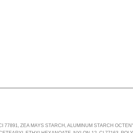
 CI 77891, ZEA MAYS STARCH, ALUMINUM STARCH OCTE
 CETEARYL ETHYLHEXANOATE, NYLON-12, CI 77163, PO