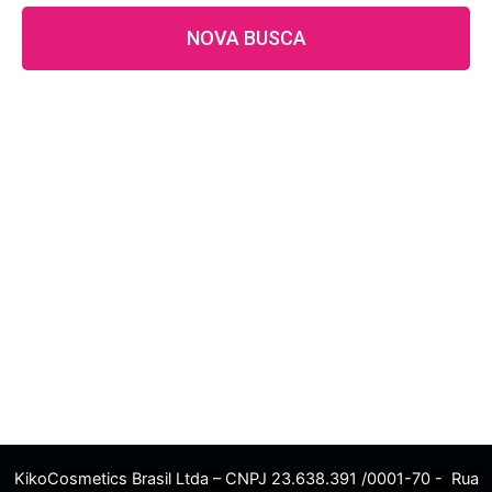
NOVA BUSCA
KikoCosmetics Brasil Ltda – CNPJ 23.638.391 /0001-70 - Rua