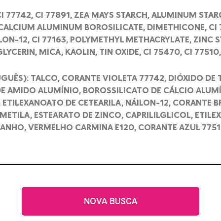
CI 77742, CI 77891, ZEA MAYS STARCH, ALUMINUM STA
ALCIUM ALUMINUM BOROSILICATE, DIMETHICONE, CI 
ON-12, CI 77163, POLYMETHYL METHACRYLATE, ZINC S
YCERIN, MICA, KAOLIN, TIN OXIDE, CI 75470, CI 7751
GUÊS): TALCO, CORANTE VIOLETA 77742, DIÓXIDO DE 
 AMIDO ALUMÍNIO, BOROSSILICATO DE CÁLCIO ALUMÍ
 ETILEXANOATO DE CETEARILA, NÁILON-12, CORANTE B
ETILA, ESTEARATO DE ZINCO, CAPRILILGLICOL, ETILEX
TANHO, VERMELHO CARMINA E120, CORANTE AZUL 775
NOVA BUSCA